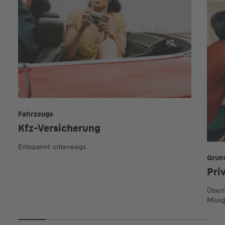
Fahrzeuge
Kfz-Versicherung
Entspannt unterwegs
Grun
Pri
Übern
Missg