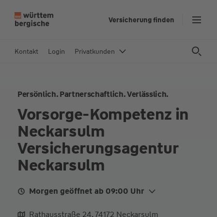
Z
Versicherung finden
u
m
In
Kontakt
Login
Privatkunden
h
al
t
Persönlich. Partnerschaftlich. Verlässlich.
s
p
Vorsorge-Kompetenz in
ri
Neckarsulm
n
g
Versicherungsagentur
e
Neckarsulm
n
Morgen geöffnet ab 09:00 Uhr
Mo.
09:00 - 12:00
13:30 - 17:00
Rathausstraße 24, 74172 Neckarsulm