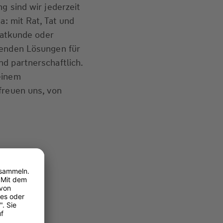
g sind wir jederzeit
a: mit Rat, Tat und
ivatkunde oder
senden Lösungen für
d partnerschaftlich.
einem
freuen uns, von