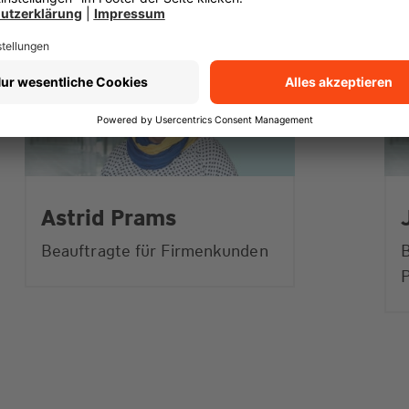
Astrid Prams
Beauftragte für Firmenkunden
B
P