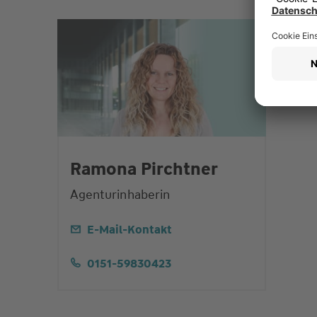
Ramona Pirchtner
Agenturinhaberin
E-Mail-Kontakt
0151-59830423