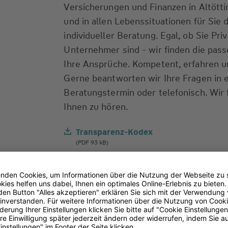
Versicherungen und Finanzen in Altöttin
und in allen Lebenssituationen für Sie d
individueller Beratung. Egal, ob Sie Pr
Unternehmer sind - wir finden die pas
Ihre Ansprüche. Kompetent, erfahren un
Gerne beantworten wir Ihre Fragen in 
Beratungstermin oder telefonisch. Wir 
Ihnen zu hören.
Transparenz-Kodex
(PDF 93 kB)