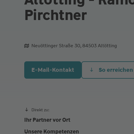
Pirchtner
Neuöttinger Straße 30, 84503 Altötting
aliqua culpa cillum ullamco
E-Mail-Kontakt
So erreichen
Direkt zu:
Ihr Partner vor Ort
Unsere Kompetenzen