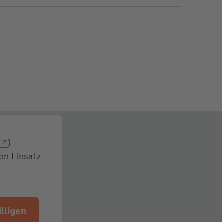
g
)
den Einsatz
lligen