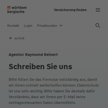
Z
Versicherung finden
u
m
In
Kontakt
Login
Privatkunden
h
al
zurück
t
s
p
Agentur Raymond Reinert
ri
Schreiben Sie uns
n
g
e
Bitte füllen Sie das Formular vollständig aus, damit
n
wir Ihnen schnell weiterhelfen können. Datenschutz
ist uns sehr wichtig. Bitte haben Sie deshalb dafür
Verständnis, dass wir Ihnen per E-Mail keine
vertragsrelevanten Daten übermitteln.