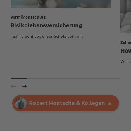
Vermögensschutz
Risikolebens­versicherung
Familie geht vor, unser Schutz geht mit
Zuha
Hau
Weil 
Ihre Agentur
Robert Hontscha & Kollegen
Robert Hontscha & Kollegen