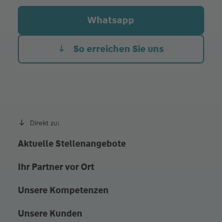
Mi.
08:30 - 14:00
Whatsapp
Do.
08:30 - 14:00
Fr. Heute
08:30 - 14:00
So erreichen Sie uns
Außerhalb der Öffnungszeiten nach vorheriger
Vereinbarung
Direkt zu:
Aktuelle Stellenangebote
Ihr Partner vor Ort
Unsere Kompetenzen
Unsere Kunden