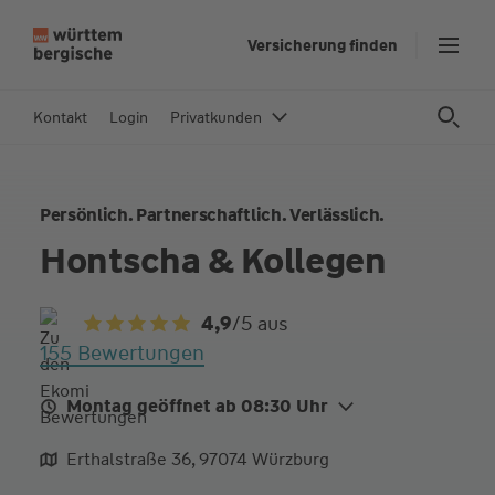
Z
Versicherung finden
u
m
In
Kontakt
Login
Privatkunden
h
al
t
Persönlich. Partnerschaftlich. Verlässlich.
s
p
Hontscha & Kollegen
ri
n
4,9
/5
aus
g
155 Bewertungen
e
n
Montag geöffnet ab 08:30 Uhr
Mo.
08:30 - 14:00
Erthalstraße 36, 97074 Würzburg
Di.
08:30 - 14:00