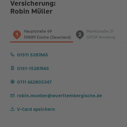
Versicherung:
Robin Müller
Liste
Hauptstraße 69
Marktstraße 31
1
2
der
59889 Eslohe (Sauerland)
59759 Arnsberg
Adressen
01511 5287665
0151-15287665
0711 662805347
robin.mueller@wuerttembergische.de
V-Card speichern