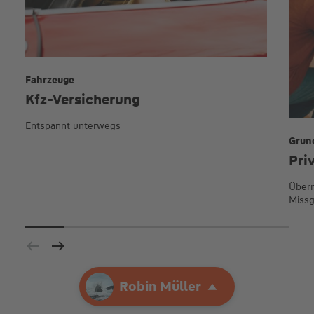
Fahrzeuge
Kfz-Versicherung
Entspannt unterwegs
Grun
Pri
Übern
Missg
Ihre Agentur
Robin Müller
Robin Müller