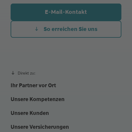
Hauptstraße 69, 59889 Eslohe (Sauerland)
Mi.
09:00 - 12:00
E-Mail-Kontakt
Marktstraße 31, 59759 Arnsberg
Do.
09:00 - 12:00
Fr.
09:00 - 12:00
So erreichen Sie uns
Direkt zu:
Ihr Partner vor Ort
Unsere Kompetenzen
Unsere Kunden
Unsere Versicherungen