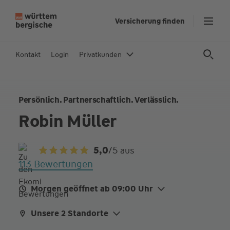
Z
Versicherung finden
u
m
In
Kontakt
Login
Privatkunden
h
al
t
Persönlich. Partnerschaftlich. Verlässlich.
s
p
Robin Müller
ri
n
5,0
/5
aus
g
113 Bewertungen
e
n
Morgen geöffnet ab 09:00 Uhr
Mo.
09:00 - 12:00
Unsere 2 Standorte
Di.
09:00 - 12:00