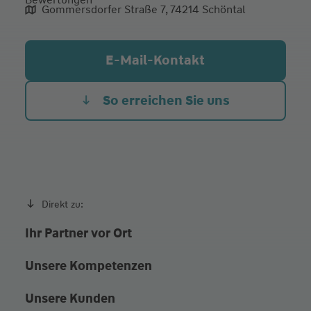
Mo.
09:00 - 12:00
14:00 - 17:00
Gommersdorfer Straße 7, 74214 Schöntal
Di.
09:00 - 12:00
14:00 - 17:00
Mi.
09:00 - 12:00
E-Mail-Kontakt
Do.
09:00 - 12:00
14:00 - 18:00
Fr. Heute
09:00 - 12:00
So erreichen Sie uns
oder nach Vereinbarung
Direkt zu:
Ihr Partner vor Ort
Unsere Kompetenzen
Unsere Kunden