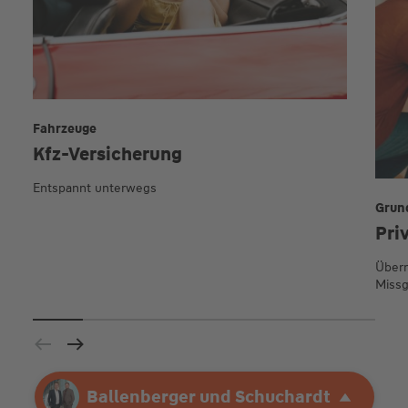
Fahrzeuge
Kfz-Versicherung
Entspannt unterwegs
Grun
Pri
Übern
Missg
Ihre Agentur
Ballenberger und Schuchardt
Ballenberger und Schuchardt