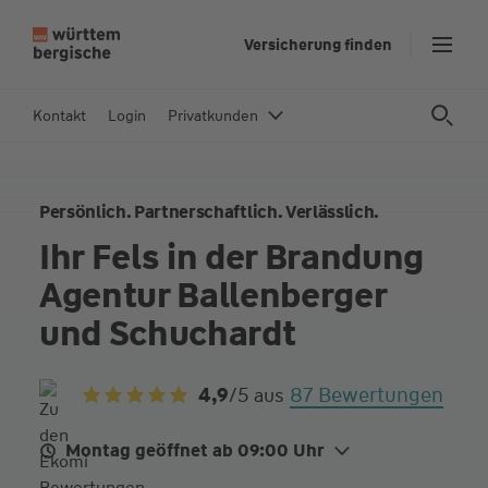
Z
Versicherung finden
u
m
In
Kontakt
Login
Privatkunden
h
al
t
Persönlich. Partnerschaftlich. Verlässlich.
s
p
Ihr Fels in der Brandung
ri
Agentur Ballenberger
n
g
und Schuchardt
e
n
87 Bewertungen
4,9
/5
aus
Montag geöffnet ab 09:00 Uhr