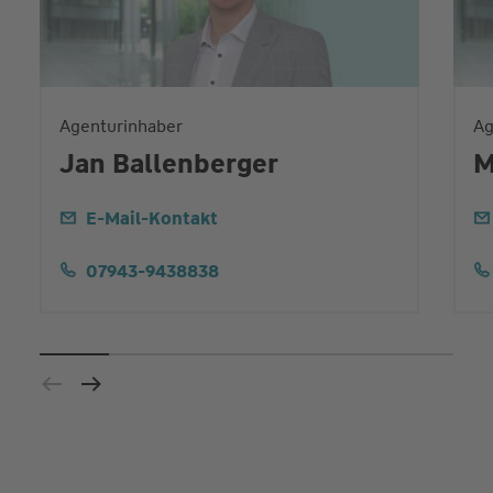
Agenturinhaber
Ag
Jan Ballenberger
M
E-Mail-Kontakt
07943-9438838