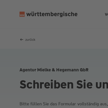
Z
u
V
m
In
h
al
zurück
t
s
p
ri
n
Agentur Mielke & Hegemann GbR
g
e
Schreiben Sie u
n
Bitte füllen Sie das Formular vollständig au