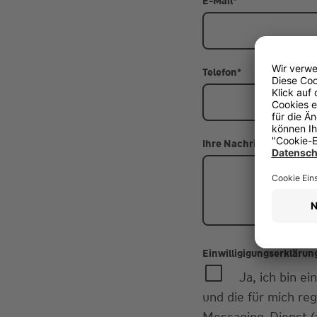
E-Mail
*
Telefon
*
Ihre Nachricht
Einwilligigungserklärun
Ja, ich bin 
und die für mich re
Messaging-Dienst (