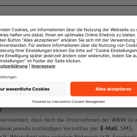
g
einverstanden, dass mich die Unternehmen der W&W-Gr
gional jeweils zuständigen Vermittler per
E-Mail
, SMS,
z.B. WhatsApp) oder sozialem Netzwerk (z.B. Facebook