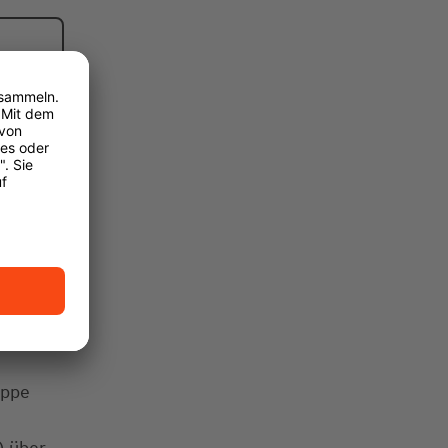
uppe
) über