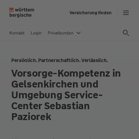
Z
Versicherung finden
u
m
In
Kontakt
Login
Privatkunden
h
al
t
Persönlich. Partnerschaftlich. Verlässlich.
s
p
Vorsorge-Kompetenz in
ri
Gelsenkirchen und
n
g
Umgebung Service-
e
Center Sebastian
n
Paziorek