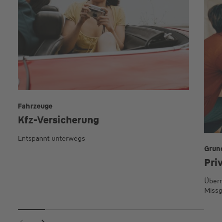
Fahrzeuge
Kfz-Versicherung
Entspannt unterwegs
Grun
Pri
Übern
Missg