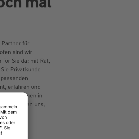
och mal
 Partner für
ofen sind wir
 für Sie da: mit Rat,
b Sie Privatkunde
e passenden
t, erfahren und
ir Ihre Fragen in
. Wir freuen uns,