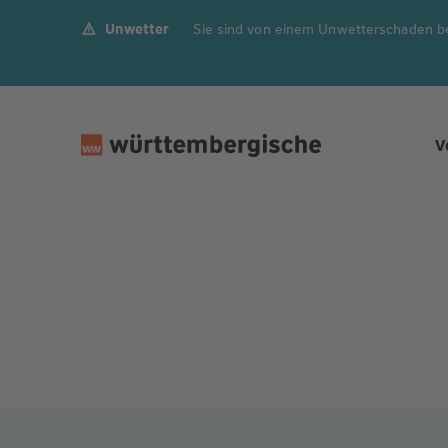
Unwetter
Sie sind von einem Unwetterschaden b
Z
u
m
In
h
V
al
t
s
p
ri
n
g
e
n