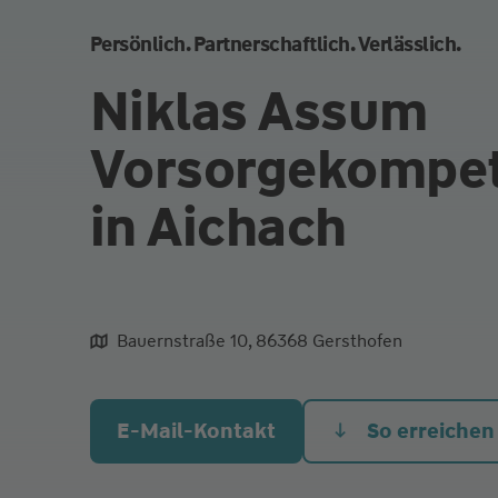
Persönlich. Partnerschaftlich. Verlässlich.
Niklas Assum
Vorsorgekompe
in Aichach
Bauernstraße 10, 86368 Gersthofen
aliqua culpa cillum ullamco
E-Mail-Kontakt
So erreichen