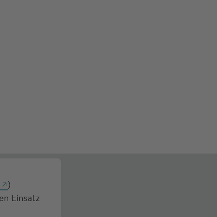
g
)
den Einsatz