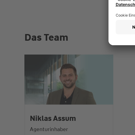
Das Team
Niklas Assum
Agenturinhaber