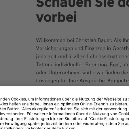
Schauen Sie d
vorbei
Willkommen bei Christian Bauer. Als Ihr
Versicherungen und Finanzen in Gersth
jederzeit und in allen Lebenssituationen
Tat und individueller Beratung. Egal, o
oder Unternehmer sind - wir finden di
Lösungen für Ihre Ansprüche. Kompeten
partnerschaftlich. Gerne beantworten w
einem Beratungstermin oder telefonisch
von Ihnen zu hören.
Transparenz-Kodex
(PDF 93 kB)