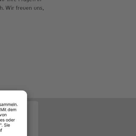
. Wir freuen uns,
g
)
den Einsatz