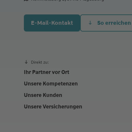
aliqua culpa cillum ullamco
E-Mail-Kontakt
So erreichen
Direkt zu:
Ihr Partner vor Ort
Unsere Kompetenzen
Unsere Kunden
Unsere Versicherungen