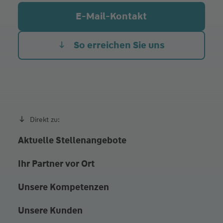
Mi.
09:00 - 12:00
15:00 - 18:00
E-Mail-Kontakt
Do.
09:00 - 12:00
15:00 - 18:00
Fr. Heute
09:00 - 12:00
So erreichen Sie uns
Außerhalb der Öffnungszeiten selbstverständlich
auch nach persönlicher Vereinbarung.
Direkt zu:
Aktuelle Stellenangebote
Ihr Partner vor Ort
Unsere Kompetenzen
Unsere Kunden