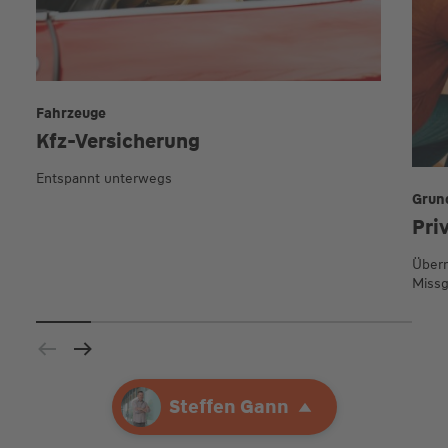
Fahrzeuge
Kfz-Versicherung
Entspannt unterwegs
Grun
Pri
Übern
Missg
Ihre Agentur
Steffen Gann
Steffen Gann