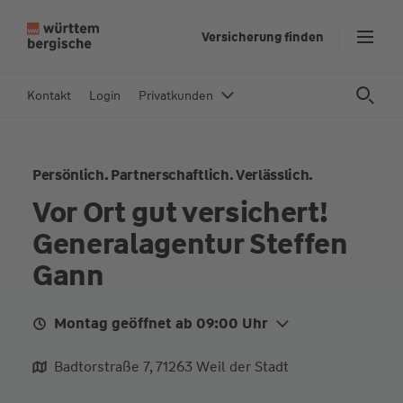
Z
Versicherung finden
u
m
In
Kontakt
Login
Privatkunden
h
al
t
Persönlich. Partnerschaftlich. Verlässlich.
s
p
Vor Ort gut versichert!
ri
Generalagentur Steffen
n
g
Gann
e
n
Montag geöffnet ab 09:00 Uhr
Mo.
09:00 - 12:00
15:00 - 18:00
Badtorstraße 7, 71263 Weil der Stadt
Di.
09:00 - 12:00
15:00 - 18:00