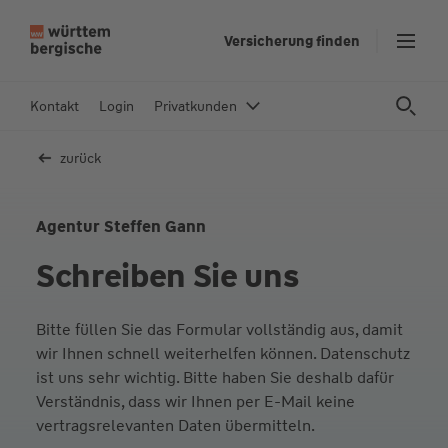
Z
Versicherung finden
u
m
In
Kontakt
Login
Privatkunden
h
al
zurück
t
s
p
Agentur Steffen Gann
ri
Schreiben Sie uns
n
g
e
Bitte füllen Sie das Formular vollständig aus, damit
n
wir Ihnen schnell weiterhelfen können. Datenschutz
ist uns sehr wichtig. Bitte haben Sie deshalb dafür
Verständnis, dass wir Ihnen per E-Mail keine
vertragsrelevanten Daten übermitteln.