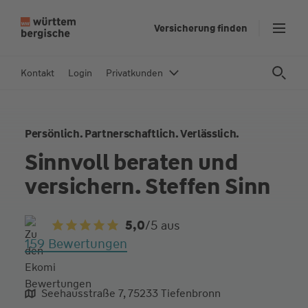
Z
Versicherung finden
u
m
In
Kontakt
Login
Privatkunden
h
al
t
Persönlich. Partnerschaftlich. Verlässlich.
s
p
Sinnvoll beraten und
ri
versichern. Steffen Sinn
n
g
e
5,0
/5
aus
n
159 Bewertungen
Seehausstraße 7, 75233 Tiefenbronn
aliqua culpa cillum ullamco