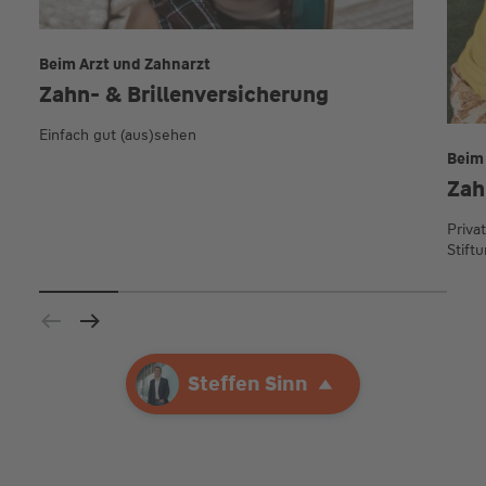
Beim Arzt und Zahnarzt
Zahn- & Brillen­versicherung
Einfach gut (aus)sehen
Beim
Zah
Priva
Stift
Ihre Agentur
Steffen Sinn
Steffen Sinn