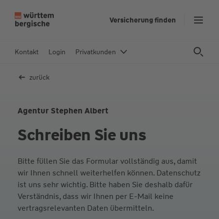
Z
Versicherung finden
u
m
In
Kontakt
Login
Privatkunden
h
al
zurück
t
s
p
Agentur Stephen Albert
ri
Schreiben Sie uns
n
g
e
Bitte füllen Sie das Formular vollständig aus, damit
n
wir Ihnen schnell weiterhelfen können. Datenschutz
ist uns sehr wichtig. Bitte haben Sie deshalb dafür
Verständnis, dass wir Ihnen per E-Mail keine
vertragsrelevanten Daten übermitteln.