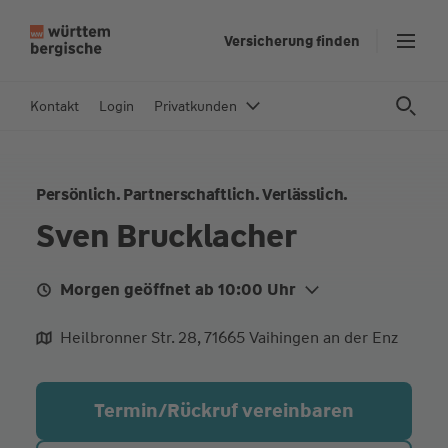
Z
Versicherung finden
u
m
In
Kontakt
Login
Privatkunden
h
al
t
Persönlich. Partnerschaftlich. Verlässlich.
s
p
Sven Brucklacher
ri
n
Morgen geöffnet ab 10:00 Uhr
g
e
Mo.
10:00 - 12:30
16:00 - 18:00
Heilbronner Str. 28, 71665 Vaihingen an der Enz
n
Di.
10:00 - 12:30
16:00 - 18:00
Mi.
10:00 - 12:30
Termin/Rückruf vereinbaren
Do.
10:00 - 12:30
16:00 - 18:00