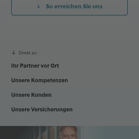
Fr.
10:00 - 12:30
16:00 - 18:00
So erreichen Sie uns
Termine auch nach Absprache
Direkt zu:
Ihr Partner vor Ort
Unsere Kompetenzen
Unsere Kunden
Unsere Versicherungen