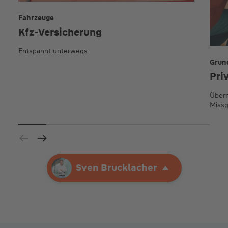
Fahrzeuge
Kfz-Versicherung
Entspannt unterwegs
Grun
Pri
Übern
Missg
Ihre Agentur
Sven Brucklacher
Sven Brucklacher