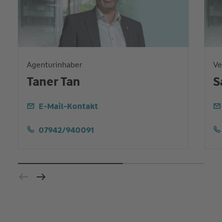
Agenturinhaber
Ve
Taner Tan
S
E-Mail-Kontakt
07942/940091