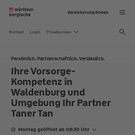
Z
Versicherung finden
u
m
In
Kontakt
Login
Privatkunden
h
al
t
Persönlich. Partnerschaftlich. Verlässlich.
s
p
Ihre Vorsorge-
ri
Kompetenz in
n
g
Waldenburg und
e
Umgebung Ihr Partner
n
Taner Tan
Montag geöffnet ab 08:30 Uhr