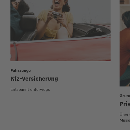
Fahrzeuge
Kfz-Versicherung
Entspannt unterwegs
Grun
Pri
Übern
Missg