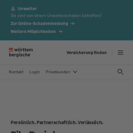
Unwetter
Z
Sie sind von einem Unwetterschaden betroffen?
u
m
Zur Online-Schadenmeldung
In
Weitere Möglichkeiten
h
al
t
Versicherung finden
s
p
Kontakt
Login
Privatkunden
ri
n
g
e
n
Persönlich. Partnerschaftlich. Verlässlich.