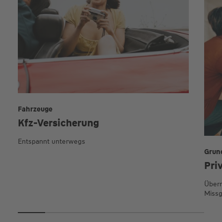
Fahrzeuge
Kfz-Versicherung
Entspannt unterwegs
Grun
Pri
Übern
Missg