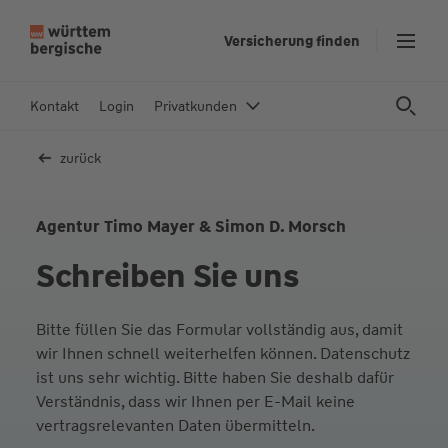
Z
Versicherung finden
u
m
In
Kontakt
Login
Privatkunden
h
al
zurück
t
s
p
Agentur Timo Mayer & Simon D. Morsch
ri
Schreiben Sie uns
n
g
e
Bitte füllen Sie das Formular vollständig aus, damit
n
wir Ihnen schnell weiterhelfen können. Datenschutz
ist uns sehr wichtig. Bitte haben Sie deshalb dafür
Verständnis, dass wir Ihnen per E-Mail keine
vertragsrelevanten Daten übermitteln.