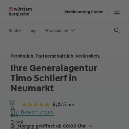
Z
Versicherung finden
u
m
In
Kontakt
Login
Privatkunden
h
al
t
Persönlich. Partnerschaftlich. Verlässlich.
s
p
Ihre Generalagentur
ri
Timo Schlierf in
n
g
Neumarkt
e
n
5,0
/5
aus
144 Bewertungen
Morgen geöffnet ab 08:00 Uhr