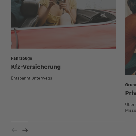
Fahrzeuge
Kfz-Versicherung
Entspannt unterwegs
Grun
Pri
Übern
Missg