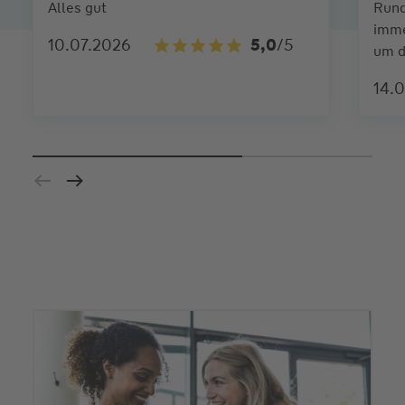
Alles gut
Rund
imme
10.07.2026
5,0
/5
um d
14.