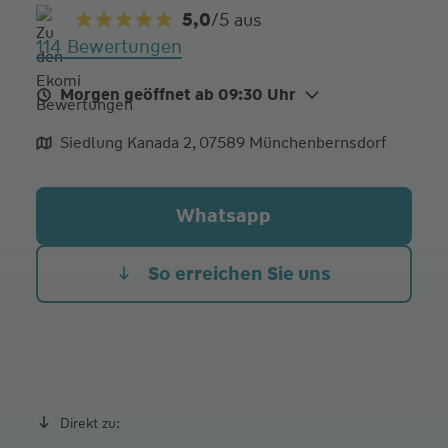
5,0
/5
aus
114 Bewertungen
Morgen geöffnet ab 09:30 Uhr
Mo.
09:30 - 18:00
Siedlung Kanada 2, 07589 Münchenbernsdorf
Di.
09:30 - 18:00
Mi.
09:30 - 18:00
Whatsapp
Do.
09:30 - 18:00
Fr.
09:30 - 14:00
So erreichen Sie uns
ACHTUNG: Sie erreichen uns aktuell ausschließlich
per Telefon, Email und WhatsApp.
Direkt zu: