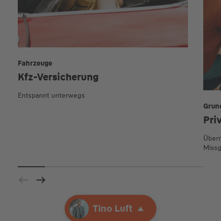
Fahrzeuge
Kfz-Versicherung
Entspannt unterwegs
Grun
Pri
Übern
Missg
Ihre Agentur
Tino Luft
Tino Luft