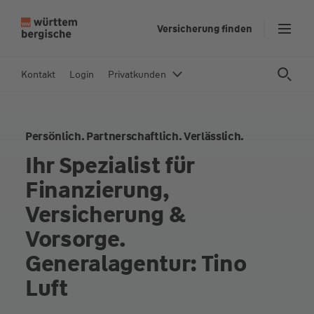
Z
Versicherung finden
u
m
In
Kontakt
Login
Privatkunden
h
al
t
Persönlich. Partnerschaftlich. Verlässlich.
s
p
Ihr Spezialist für
ri
Finanzierung,
n
g
Versicherung &
e
Vorsorge.
n
Generalagentur: Tino
Luft