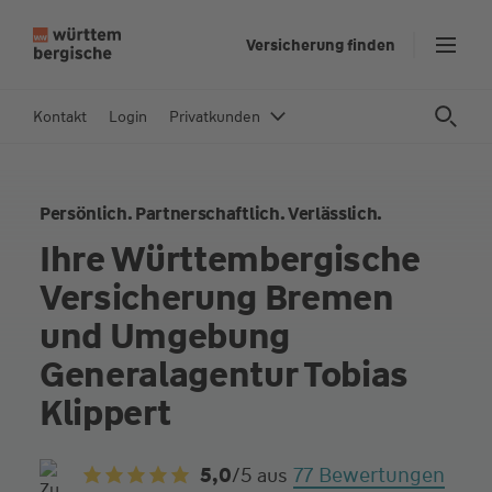
Z
Versicherung finden
u
m
In
Kontakt
Login
Privatkunden
h
al
t
Persönlich. Partnerschaftlich. Verlässlich.
s
p
Ihre Württembergische
ri
Versicherung Bremen
n
g
und Umgebung
e
Generalagentur Tobias
n
Klippert
77 Bewertungen
5,0
/5
aus