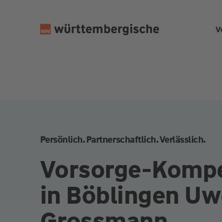
Z
u
V
m
In
h
al
t
s
p
ri
n
Persönlich. Partnerschaftlich. Verlässlich.
g
e
Vorsorge-Komp
n
in Böblingen Uw
Grossmann