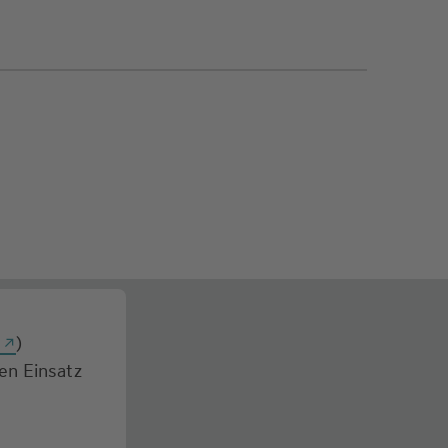
g
)
den Einsatz