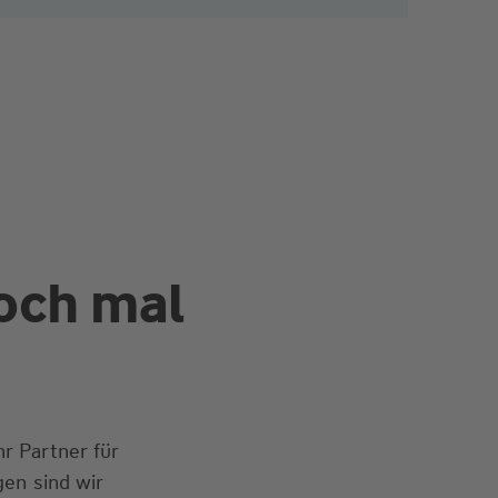
och mal
r Partner für
en sind wir