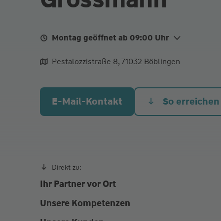
Montag geöffnet ab 09:00 Uhr
Mo.
09:00 - 12:00
13:00 - 1
Pestalozzistraße 8, 71032 Böblingen
Di.
09:00 - 12:00
13:00 - 1
Mi.
09:00 - 12:00
E-Mail-Kontakt
So erreichen
Do.
09:00 - 12:00
13:00 - 1
Fr. Heute
09:00 - 12:00
Beratungstermine nach Vereinbarung jederzeit m
Direkt zu:
Ihr Partner vor Ort
Unsere Kompetenzen