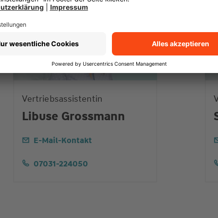
Vertriebsassistentin
V
Libuse Grossmann
E-Mail-Kontakt
07031-224050