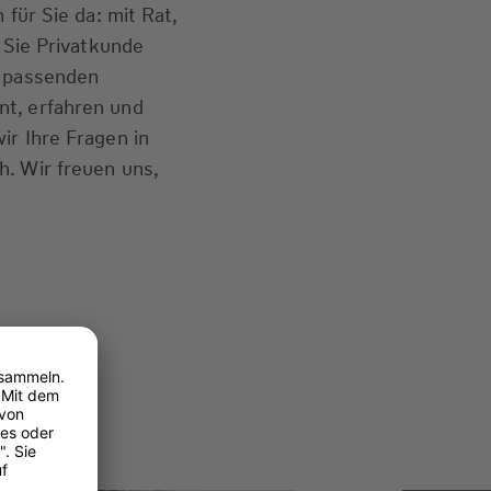
 für Sie da: mit Rat,
b Sie Privatkunde
e passenden
t, erfahren und
ir Ihre Fragen in
. Wir freuen uns,