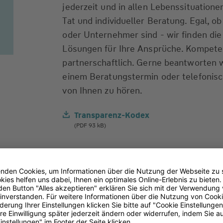
jederzeit und in allen Lebenssituationen
Tat und individueller Beratung. Egal, o
oder Unternehmer sind - wir finden di
Lösungen für Ihre Ansprüche. Kompeten
partnerschaftlich. Gerne beantworten w
einem Beratungstermin oder telefonisch
von Ihnen zu hören.
Transparenz-Kodex
(PDF 93 kB)