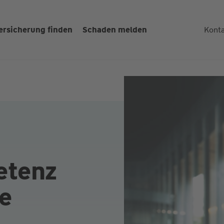
ersicherung finden
Schaden melden
Kont
etenz
e