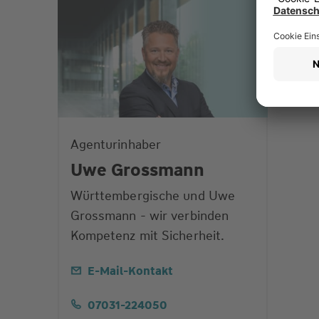
Agenturinhaber
Uwe Grossmann
Württembergische und Uwe
Grossmann - wir verbinden
Kompetenz mit Sicherheit.
E-Mail-Kontakt
07031-224050