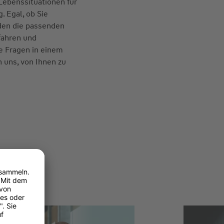
 Lebenssituationen für
g. Egal, ob Sie
nden die passenden
fahren und
re Fragen in einem
n uns, von Ihnen zu