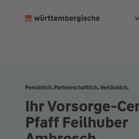
Z
u
V
m
In
h
al
t
s
p
ri
n
Persönlich. Partnerschaftlich. Verlässlich.
g
e
Ihr Vorsorge-Ce
n
Pfaff Feilhuber
Ambrosch