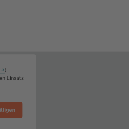
g
)
den Einsatz
lligen