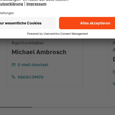
Agenturinhaber
A
Michael Ambrosch
E-Mail-Kontakt
06021/39970