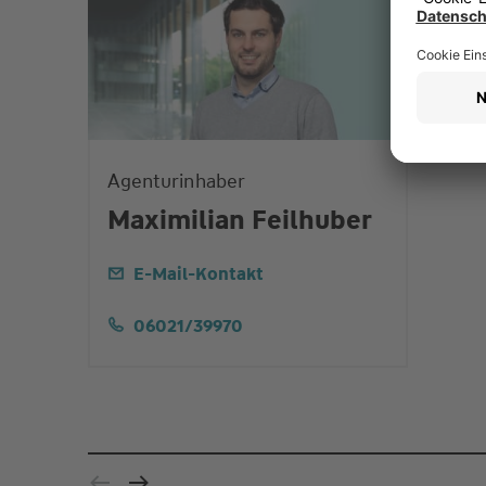
Agenturinhaber
Maximilian Feilhuber
E-Mail-Kontakt
06021/39970