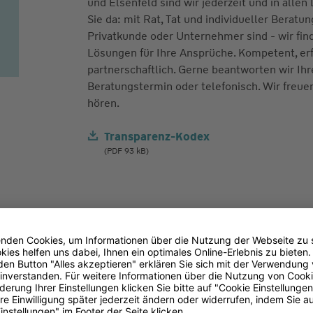
und Elsenfeld sind wir jederzeit und in allen
Sie da: mit Rat, Tat und individueller Beratun
Privatkunde oder Unternehmer sind - wir fi
Lösungen für Ihre Ansprüche. Kompetent, er
partnerschaftlich. Gerne beantworten wir Ih
Beratungstermin oder telefonisch. Wir freue
hören.
Transparenz-Kodex
(PDF 93 kB)