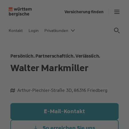
Z
Versicherung finden
u
m
In
Kontakt
Login
Privatkunden
h
al
t
Persönlich. Partnerschaftlich. Verlässlich.
s
p
Walter Markmiller
ri
n
g
Arthur-Piechler-Straße 3D, 86316 Friedberg
e
aliqua culpa cillum ullamco
n
E-Mail-Kontakt
So erreichen Sie uns