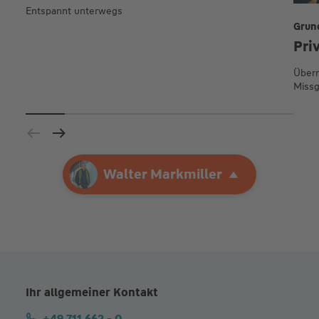
Entspannt unterwegs
Grun
Pri
Übern
Missg
Ihre Agentur
Walter Markmiller
Walter Markmiller
Ihr allgemeiner Kontakt
+49 711 662 - 0