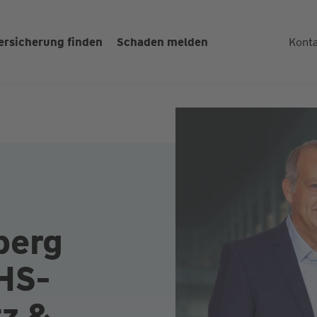
ersicherung finden
Schaden melden
Kont
sberg
HS-
z &