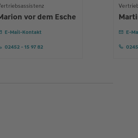
ertriebsassistenz
Vertrie
Marion vor dem Esche
Mart
E-Mail-Kontakt
E-Ma
02452 - 15 97 82
0245