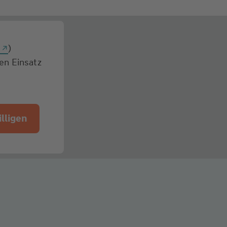
g
)
den Einsatz
lligen