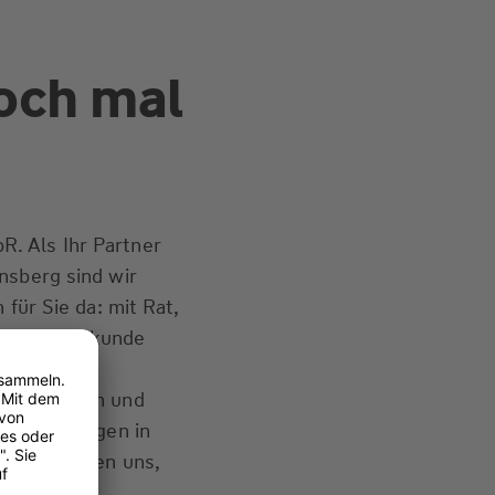
och mal
. Als Ihr Partner
nsberg sind wir
 für Sie da: mit Rat,
b Sie Privatkunde
e passenden
t, erfahren und
ir Ihre Fragen in
. Wir freuen uns,