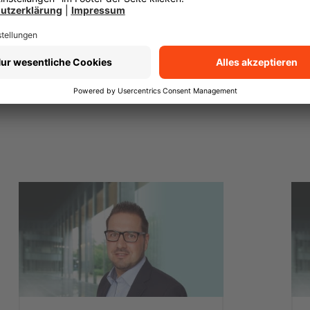
Transparenz-Kodex
(PDF 93 kB)