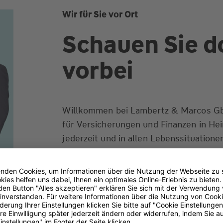
Wir für Sie vor Ort
Schauen Sie d
vorbei
Willkommen bei Lambertz & Marcos GbR
für Versicherungen und Finanzen in Hei
jederzeit und in allen Lebenssituationen
Tat und individueller Beratung. Egal, o
oder Unternehmer sind - wir finden di
Lösungen für Ihre Ansprüche. Kompeten
partnerschaftlich. Gerne beantworten w
einem Beratungstermin oder telefonisch
von Ihnen zu hören.