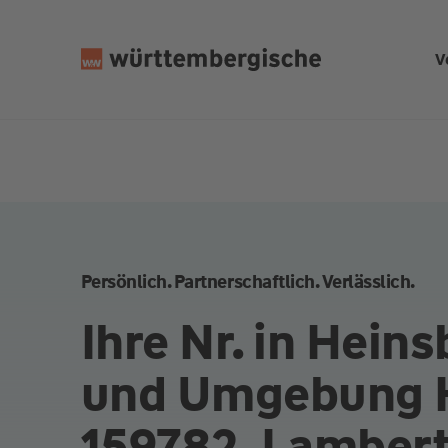
Z
u
V
m
In
h
al
t
s
p
ri
n
Persönlich. Partnerschaftlich. Verlässlich.
g
e
Ihre Nr. in Hein
n
und Umgebung 
159782, Lambert