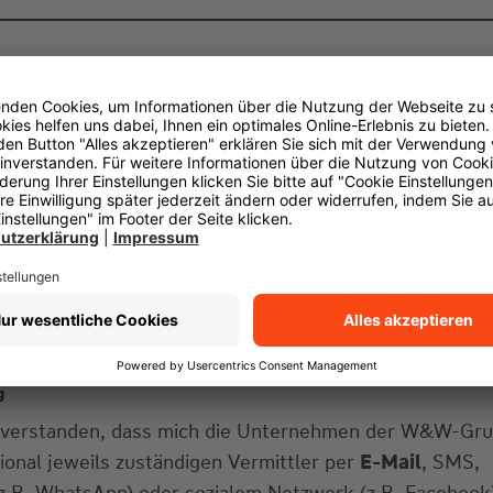
g
einverstanden, dass mich die Unternehmen der W&W-Gr
gional jeweils zuständigen Vermittler per
E-Mail
, SMS,
z.B. WhatsApp) oder sozialem Netzwerk (z.B. Facebook