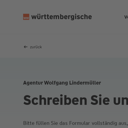
Z
u
V
m
In
h
al
zurück
t
s
p
ri
n
Agentur Wolfgang Lindermüller
g
e
Schreiben Sie u
n
Bitte füllen Sie das Formular vollständig au