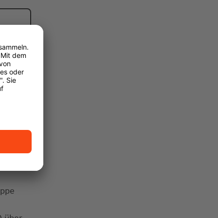
uppe
) über