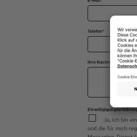
E-Mail
*
Telefon
*
Ihre Nachricht
Einwilligigungserklärun
Ja, ich bin 
und die für mich re
Messaging-Dienst (