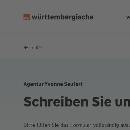
Z
u
V
m
In
h
al
zurück
t
s
p
ri
n
Agentur Yvonne Seufert
g
e
Schreiben Sie u
n
Bitte füllen Sie das Formular vollständig au