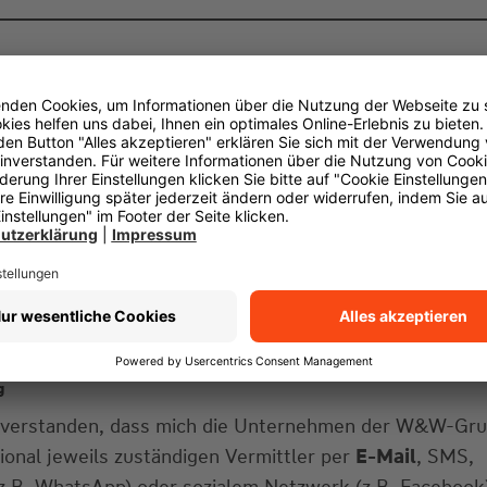
g
einverstanden, dass mich die Unternehmen der W&W-Gr
gional jeweils zuständigen Vermittler per
E-Mail
, SMS,
z.B. WhatsApp) oder sozialem Netzwerk (z.B. Facebook