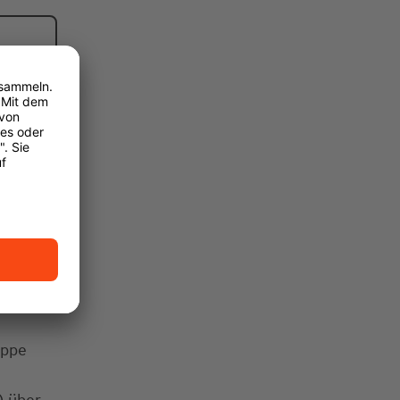
uppe
) über