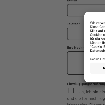
E-Mail
*
Telefon
*
Ihre Nachricht
Einwilligigungserklärun
Ja, ich bin 
und die für mich re
Messaging-Dienst (