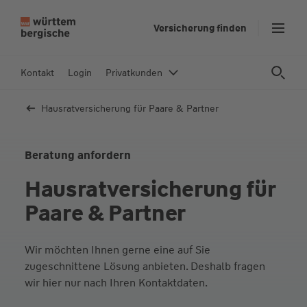
Z
Versicherung finden
u
m
In
Kontakt
Login
Privatkunden
h
al
Hausratversicherung für Paare & Partner
t
s
p
Beratung anfordern
ri
Hausratversicherung für
n
g
Paare & Partner
e
n
Wir möchten Ihnen gerne eine auf Sie
zugeschnittene Lösung anbieten. Deshalb fragen
wir hier nur nach Ihren Kontaktdaten.