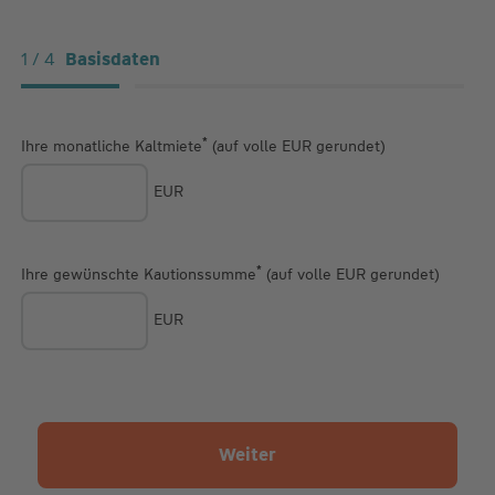
1 / 4
Basisdaten
Basisdaten
Angebot
Antrag
Anna
*
Ihre monatliche Kaltmiete
(auf volle EUR gerundet)
EUR
*
Ihre gewünschte Kautionssumme
(auf volle EUR gerundet)
EUR