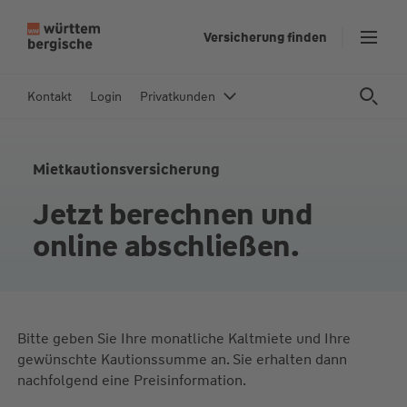
Z
Versicherung finden
u
m
In
Kontakt
Login
Privatkunden
h
al
t
Mietkautionsversicherung
s
p
Jetzt berechnen und
ri
online abschließen.
n
g
e
n
Bitte geben Sie Ihre monatliche Kaltmiete und Ihre
gewünschte Kautionssumme an. Sie erhalten dann
nachfolgend eine Preisinformation.