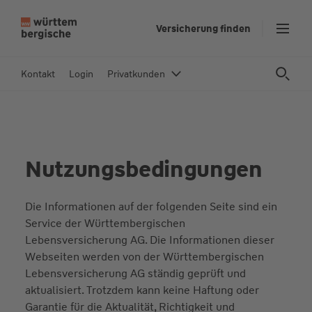
Z
Versicherung finden
u
m
In
Kontakt
Login
Privatkunden
h
al
t
s
p
Nutzungsbedingungen
ri
n
g
Die Informationen auf der folgenden Seite sind ein
e
Service der Württembergischen
n
Lebensversicherung AG. Die Informationen dieser
Webseiten werden von der Württembergischen
Lebensversicherung AG ständig geprüft und
aktualisiert. Trotzdem kann keine Haftung oder
Garantie für die Aktualität, Richtigkeit und