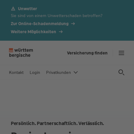
Unwetter
Z
Sie sind von einem Unwetterschaden betroffen?
u
m
Zur Online-Schadenmeldung
In
Weitere Möglichkeiten
h
al
t
Versicherung finden
s
p
Kontakt
Login
Privatkunden
ri
n
g
e
n
Persönlich. Partnerschaftlich. Verlässlich.