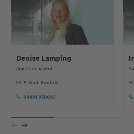
Denise Lamping
I
Agenturinhaberin
Au
E-Mail-Kontakt
04491 938065