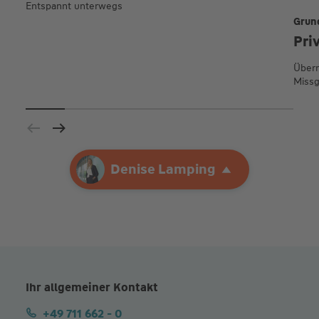
Entspannt unterwegs
Grun
Pri
Übern
Missg
Ihre Agentur
Denise Lamping
Denise Lamping
Ihr allgemeiner Kontakt
+49 711 662 - 0