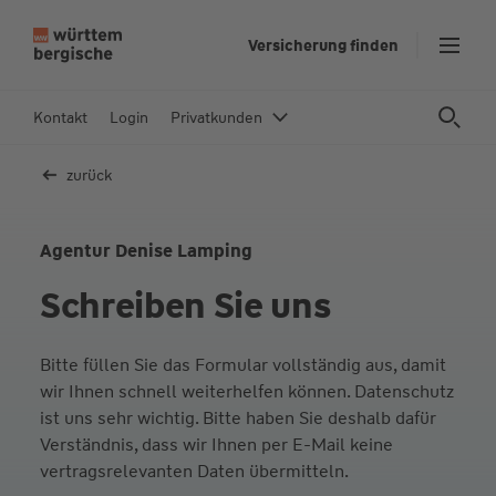
Z
Versicherung finden
u
m
In
Kontakt
Login
Privatkunden
h
al
zurück
t
s
p
Agentur Denise Lamping
ri
Schreiben Sie uns
n
g
e
Bitte füllen Sie das Formular vollständig aus, damit
n
wir Ihnen schnell weiterhelfen können. Datenschutz
ist uns sehr wichtig. Bitte haben Sie deshalb dafür
Verständnis, dass wir Ihnen per E-Mail keine
vertragsrelevanten Daten übermitteln.