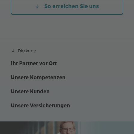
Fr. Heute
08:30 - 12:00
So erreichen Sie uns
sowie nach Vereinbarung
Direkt zu:
Ihr Partner vor Ort
Unsere Kompetenzen
Unsere Kunden
Unsere Versicherungen