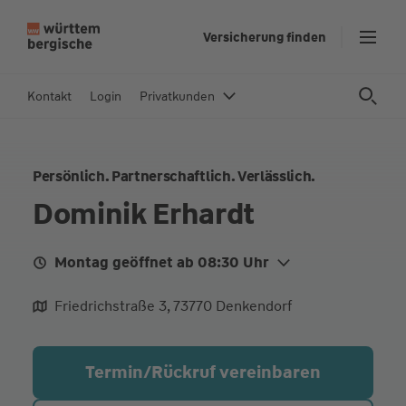
Z
Versicherung finden
u
m
In
Kontakt
Login
Privatkunden
h
al
t
Persönlich. Partnerschaftlich. Verlässlich.
s
p
Dominik Erhardt
ri
n
Montag geöffnet ab 08:30 Uhr
g
e
Mo.
08:30 - 12:00
15:00 - 17:30
Friedrichstraße 3, 73770 Denkendorf
n
Di.
08:30 - 12:00
15:00 - 17:30
Mi.
08:30 - 12:00
Termin/Rückruf vereinbaren
Do.
08:30 - 12:00
15:00 - 17:30