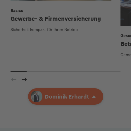
Basics
Gewerbe- & Firmen­versicherung
Sicherheit kompakt für Ihren Betrieb
Gesu
Bet
Geme
Ihre Agentur
Dominik Erhardt
Dominik Erhardt