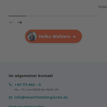
Unser
Ihre Agentur
Heiko Wahlers
Heiko Wahlers
Ihr allgemeiner Kontakt
+49 711 662 - 0
Mo. - Fr. | von 08:00 bis 18:00 Uhr
info@wuerttembergische.de
Vertrag widerrufen