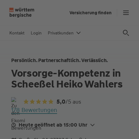
Z
Versicherung finden
u
m
In
Kontakt
Login
Privatkunden
h
al
t
Persönlich. Partnerschaftlich. Verlässlich.
s
p
Vorsorge-Kompetenz in
ri
Scheeßel Heiko Wahlers
n
g
e
5,0
/5
aus
n
178 Bewertungen
Heute geöffnet ab 15:00 Uhr
Mo. Heute
09:00 - 12:00
15:00 - 18:00