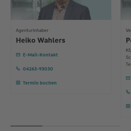
Agenturinhaber
Ve
Heiko Wahlers
P
Kf
E-Mail-Kontakt
Sc
Te
04263-93030
Termin buchen