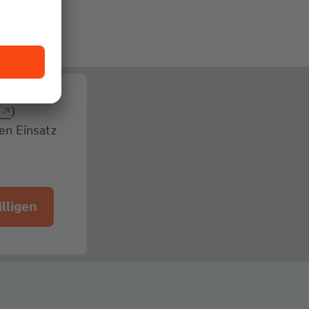
g
)
den Einsatz
lligen