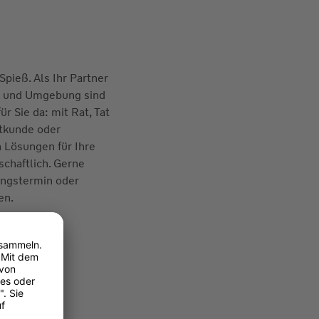
pieß. Als Ihr Partner
en und Umgebung sind
ür Sie da: mit Rat, Tat
atkunde oder
 Lösungen für Ihre
chaftlich. Gerne
ungstermin oder
en.