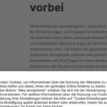
vorbei
Willkommen bei Generalagentur Jacqueline S
für Versicherungen und Finanzen in Osthof
wir jederzeit und in allen Lebenssituationen f
und individueller Beratung. Egal, ob Sie Priv
Unternehmer sind - wir finden die passenden
Ansprüche. Kompetent, erfahren und partners
beantworten wir Ihre Fragen in einem Berat
telefonisch. Wir freuen uns, von Ihnen zu hör
Transparenz-Kodex
(PDF 93 kB)