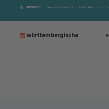
Unwetter
Sie sind von einem Unwetterschaden b
Z
u
m
In
h
V
al
t
s
p
ri
n
g
e
n