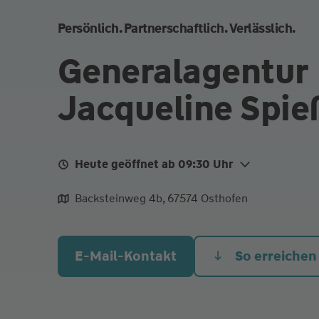
Persönlich. Partnerschaftlich. Verlässlich.
Generalagentur
Jacqueline Spie
Heute geöffnet ab 09:30 Uhr
Mo.
09:30 - 12:30
14:30 - 1
Backsteinweg 4b, 67574 Osthofen
Di.
09:30 - 12:30
14:30 - 1
Mi.
09:30 - 12:30
14:30 - 1
E-Mail-Kontakt
So erreichen
Do.
09:30 - 12:30
Fr. Heute
09:30 - 12:30
Termine nach Absprache