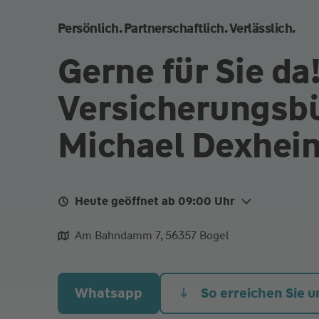
Persönlich. Partnerschaftlich. Verlässlich.
Gerne für Sie da!
Versicherungsb
Michael Dexhei
Heute geöffnet ab 09:00 Uhr
Mo.
09:00 - 12:00
Am Bahndamm 7, 56357 Bogel
Di.
09:00 - 12:00
Mi.
09:00 - 12:00
Whatsapp
So erreichen Sie u
Do.
09:00 - 12:00