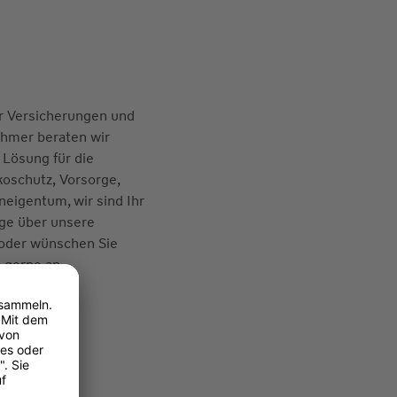
ür Versicherungen und
ehmer beraten wir
Lösung für die
oschutz, Vorsorge,
eigentum, wir sind Ihr
tige über unsere
 oder wünschen Sie
s gerne an.