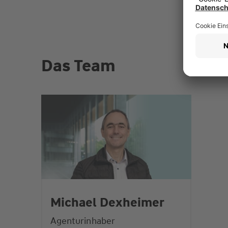
Das Team
Michael Dexheimer
Agenturinhaber