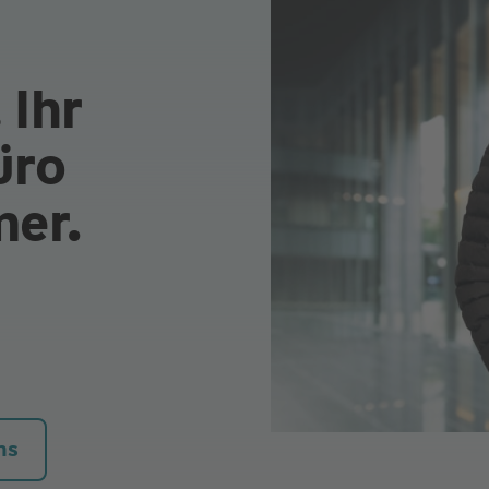
 Ihr
üro
mer.
ns