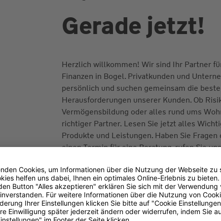
Gerade jetzt!
Herzlich willkommen! Wir sind Ihr Partner f
Finanzen in Bogel. Privatkunden und Untern
persönlich und suchen gemeinsam die beste 
Herausforderungen unserer Kunden. Ob Risik
Vermögensbildung oder alles rund ums Wohn
richtiger Partner. Lesen Sie jetzt alles Wich
Produkte und Leistungen. Haben Sie Fragen
einen Termin für eine Beratung, rufen Sie un
Ihr Versicherungsbüro
Michael Dexheimer
Transparenz-Kodex
(PDF 93 kB)