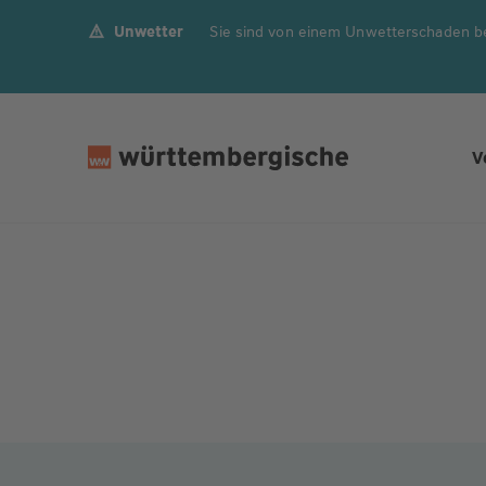
Unwetter
Sie sind von einem Unwetterschaden b
Z
u
m
In
h
V
al
t
s
p
ri
n
g
e
n