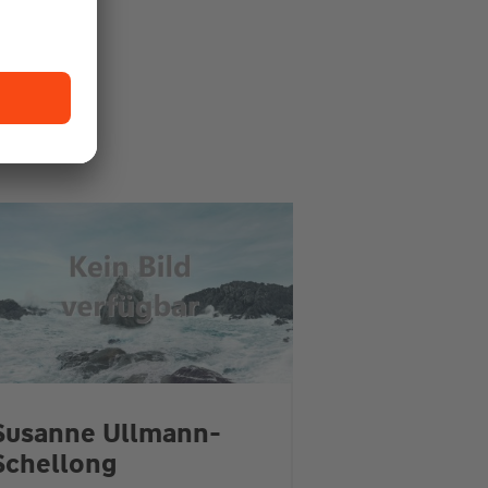
Susanne Ullmann-
Schellong