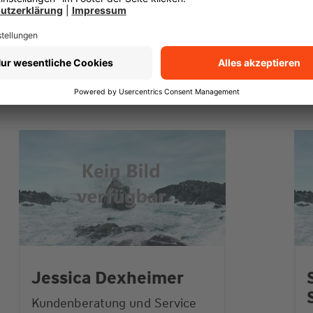
Jessica Dexheimer
Kundenberatung und Service