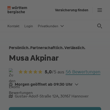
Z
Versicherung finden
u
m
In
Kontakt
Login
Privatkunden
h
al
t
Persönlich. Partnerschaftlich. Verlässlich.
s
p
Musa Akpinar
ri
n
56 Bewertungen
5,0
/5
aus
g
e
n
Morgen geöffnet ab 09:30 Uhr
Mo.
09:30 - 18:00
Gustav-Adolf-Straße 12A, 30167 Hannover
Di.
09:30 - 18:00