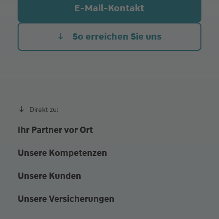
Mi.
09:30 - 18:00
E-Mail-Kontakt
Do.
09:30 - 18:00
Fr.
09:30 - 18:00
So erreichen Sie uns
samstags nach Vereinbarung
Direkt zu:
Ihr Partner vor Ort
Unsere Kompetenzen
Unsere Kunden
Unsere Versicherungen