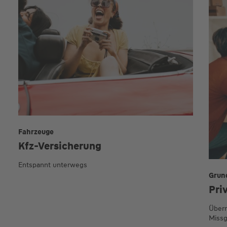
Fahrzeuge
Kfz-Versicherung
Entspannt unterwegs
Grun
Pri
Übern
Missg