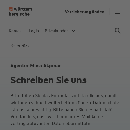
Z
Versicherung finden
u
m
In
Kontakt
Login
Privatkunden
h
al
zurück
t
s
p
Agentur Musa Akpinar
ri
Schreiben Sie uns
n
g
e
Bitte füllen Sie das Formular vollständig aus, damit
n
wir Ihnen schnell weiterhelfen können. Datenschutz
ist uns sehr wichtig. Bitte haben Sie deshalb dafür
Verständnis, dass wir Ihnen per E-Mail keine
vertragsrelevanten Daten übermitteln.