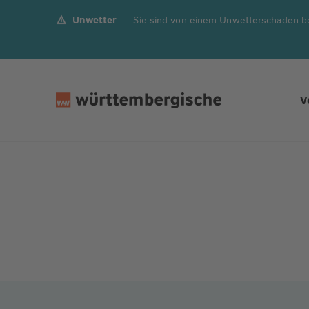
Unwetter
Sie sind von einem Unwetterschaden b
Z
u
m
In
h
V
al
t
s
p
ri
n
g
e
n