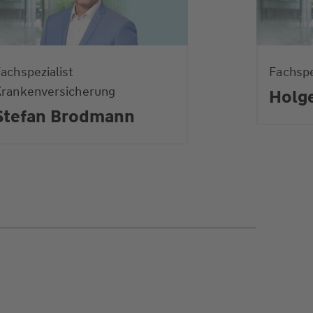
achspezialist
Fachspe
Krankenversicherung
Holg
Stefan Brodmann