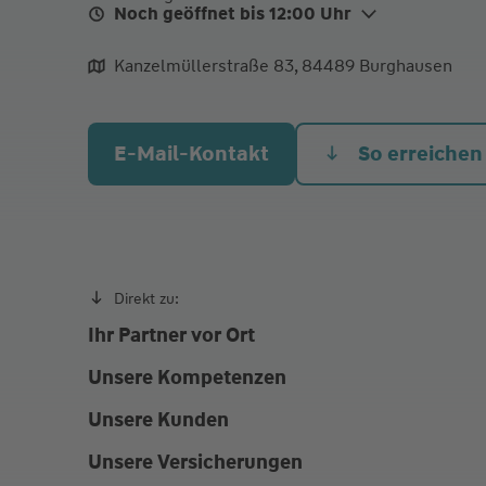
Noch geöffnet bis 12:00 Uhr
Mo.
08:30 - 12:00
14:00 - 17
Kanzelmüllerstraße 83, 84489 Burghausen
Di.
08:30 - 12:00
14:00 - 17
Mi.
08:30 - 12:00
E-Mail-Kontakt
So erreichen
Do. Heute
08:30 - 12:00
14:00 - 1
und nach telefonischer Vereinbarung
Direkt zu:
Ihr Partner vor Ort
Unsere Kompetenzen
Unsere Kunden
Unsere Versicherungen