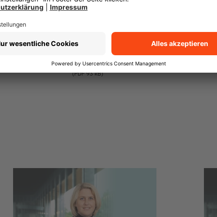
für eine Beratung, rufen Sie uns gerne an.
Ihr Versicherungsbüro
Andreas Oberndorfer
Transparenz-Kodex
(PDF 93 kB)