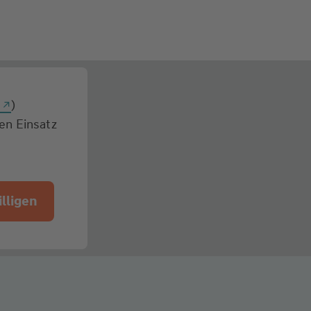
g
)
den Einsatz
lligen