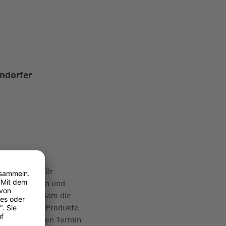
rndorfer
ter Partner für
 Privatkunden und
chen gemeinsam die
e über unsere Produkte
schen Sie einen Termin