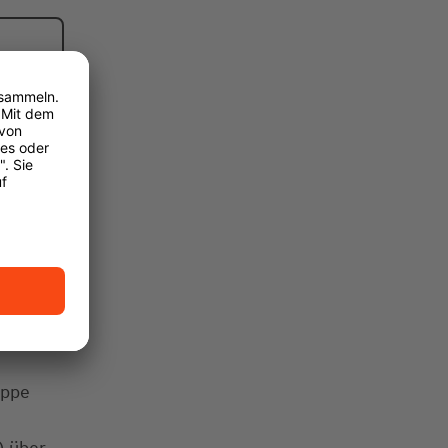
uppe
) über