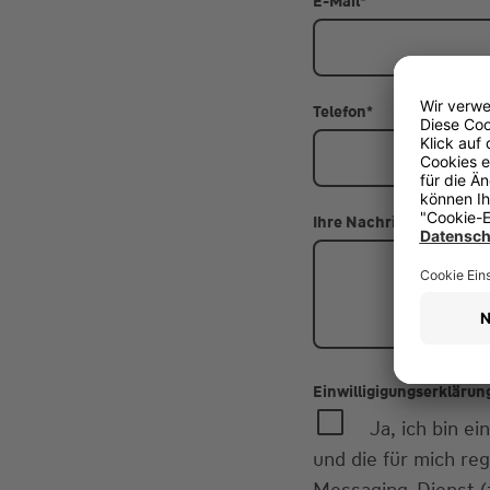
E-Mail
*
Telefon
*
Ihre Nachricht
Einwilligigungserklärun
Ja, ich bin 
und die für mich re
Messaging-Dienst (