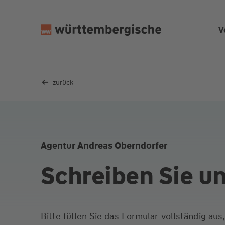
Z
u
V
m
In
h
al
zurück
t
s
p
ri
n
Agentur Andreas Oberndorfer
g
e
Schreiben Sie u
n
Bitte füllen Sie das Formular vollständig au