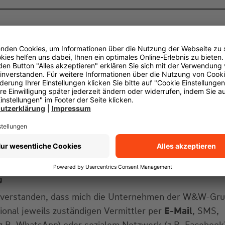
g
einverstanden, dass mich die Unternehmen der W&W-Gr
gional jeweils zuständigen Vermittler per
E-Mail
, SMS,
z.B. WhatsApp) oder sozialem Netzwerk (z.B. Facebook