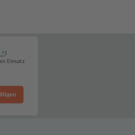
g
)
den Einsatz
lligen