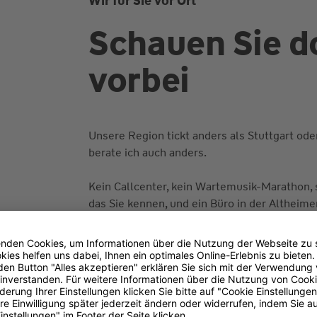
Wir für Sie vor Ort
Schauen Sie d
vorbei
Unsere Region tickt anders als Stuttgart ode
berate ich auch anders.
Kein Callcenter, kein Wartemusik-Marathon, 
das Sie kennen, und ein Büro in der Altheime
auch wirklich mal klingeln können. Für alle,
digital ist heute nahezu alles möglich.
Ich bin Ihr persönlicher Ansprechpartner ru
Ihre Vorsorge– und wenn es mal spezieller wi
Giuseppe Di Cosmo, Holger Stauß und Bernd