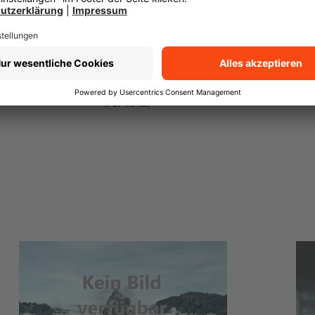
Experten aus dem Team dazu. So bekommen 
Beratung, die gerade passt.
Transparenz-Kodex
(PDF 93 kB)