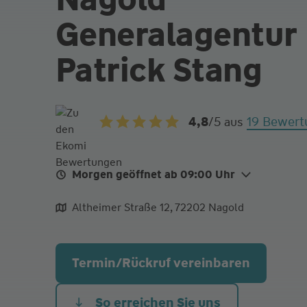
Generalagentur
Patrick Stang
19 Bewer
4,8
/5
aus
Morgen geöffnet ab 09:00 Uhr
Mo.
09:00 - 12:00
Altheimer Straße 12, 72202 Nagold
Di.
09:00 - 12:00
Mi.
09:00 - 12:00
Termin/Rückruf vereinbaren
Do.
09:00 - 12:00
Fr.
09:00 - 12:00
So erreichen Sie uns