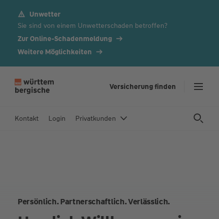
Unwetter
Z
Sie sind von einem Unwetterschaden betroffen?
u
m
Zur Online-Schadenmeldung
In
Weitere Möglichkeiten
h
al
t
Versicherung finden
s
p
Kontakt
Login
Privatkunden
ri
n
g
e
n
Persönlich. Partnerschaftlich. Verlässlich.