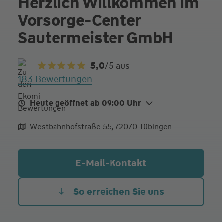
Herzlich Willkommen im
Vorsorge-Center
Sautermeister GmbH
5,0
/5
aus
183 Bewertungen
Heute geöffnet ab 09:00 Uhr
Mo.
09:00 - 12:00
14:00 - 17:30
Westbahnhofstraße 55, 72070 Tübingen
Di.
09:00 - 12:00
14:00 - 17:30
Mi.
09:00 - 12:00
14:00 - 17:30
E-Mail-Kontakt
Do.
09:00 - 12:00
14:00 - 17:30
Fr. Heute
09:00 - 12:00
So erreichen Sie uns
und nach Vereinbarung!