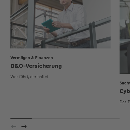
Vermögen & Finanzen
D&O-Versicherung
Wer führt, der haftet
Sach
Cyb
Das P