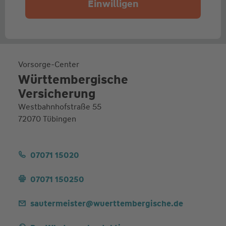
Einwilligen
Vorsorge-Center
Württembergische
Versicherung
Westbahnhofstraße 55
72070 Tübingen
07071 15020
07071 150250
sautermeister@wuerttembergische.de