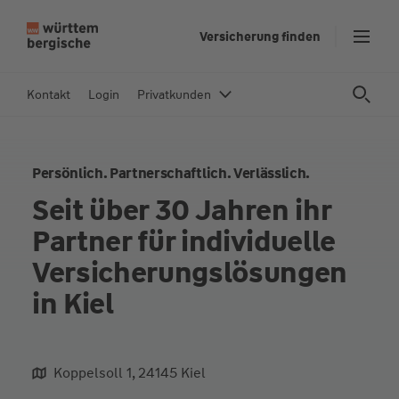
Z
Versicherung finden
u
m
In
Kontakt
Login
Privatkunden
h
al
t
Persönlich. Partnerschaftlich. Verlässlich.
s
p
Seit über 30 Jahren ihr
ri
Partner für individuelle
n
g
Versicherungslösungen
e
in Kiel
n
Koppelsoll 1, 24145 Kiel
aliqua culpa cillum ullamco