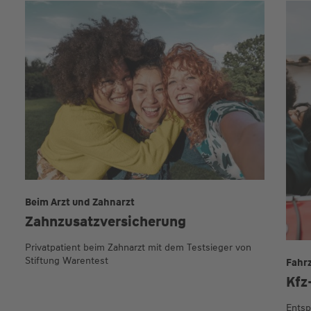
Beim Arzt und Zahnarzt
Zahnzusatz­versicherung
Privatpatient beim Zahnarzt mit dem Testsieger von
Stiftung Warentest
Fahr
Kfz
Entsp