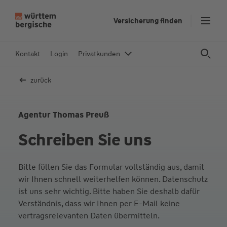
Z
Versicherung finden
u
m
In
Kontakt
Login
Privatkunden
h
al
zurück
t
s
p
Agentur Thomas Preuß
ri
Schreiben Sie uns
n
g
e
Bitte füllen Sie das Formular vollständig aus, damit
n
wir Ihnen schnell weiterhelfen können. Datenschutz
ist uns sehr wichtig. Bitte haben Sie deshalb dafür
Verständnis, dass wir Ihnen per E-Mail keine
vertragsrelevanten Daten übermitteln.