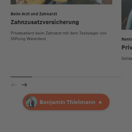
Beim Arzt und Zahnarzt
Zahnzusatz­versicherung
Privatpatient beim Zahnarzt mit dem Testsieger von
Stiftung Warentest
Rent
Pri
Gelda
Ihre Agentur
Benjamin Thielmann
Benjamin Thielmann