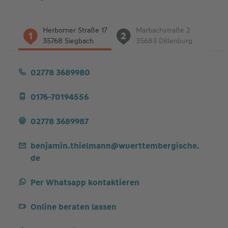
Liste
Herborner Straße 17
Marbachstraße 2
1
2
der
35768 Siegbach
35683 Dillenburg
Adressen
02778 3689980
0176-70194556
02778 3689987
benjamin.thielmann@wuerttembergische.
de
Per Whatsapp kontaktieren
Online beraten lassen