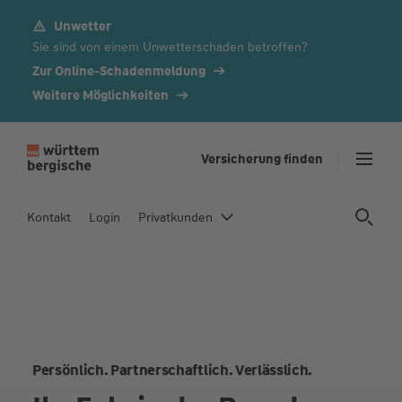
Unwetter
Z
Sie sind von einem Unwetterschaden betroffen?
u
m
Zur Online-Schadenmeldung
In
Weitere Möglichkeiten
h
al
t
Versicherung finden
s
p
Kontakt
Login
Privatkunden
ri
n
g
e
n
Persönlich. Partnerschaftlich. Verlässlich.