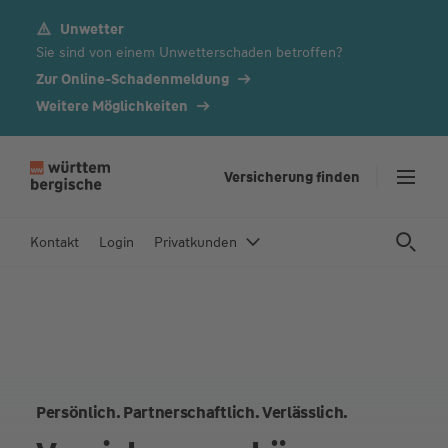
Unwetter
Z
Sie sind von einem Unwetterschaden betroffen?
u
m
Zur Online-Schadenmeldung
In
Weitere Möglichkeiten
h
al
t
Versicherung finden
s
p
Kontakt
Login
Privatkunden
ri
n
g
e
n
Persönlich. Partnerschaftlich. Verlässlich.