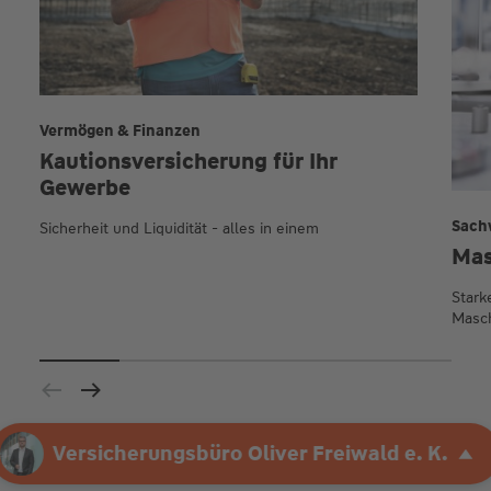
Vermögen & Finanzen
Kautionsversicherung für Ihr
Gewerbe
Sach
Sicherheit und Liquidität - alles in einem
Mas
Stark
Masc
Ihre Agentur
Versicherungsbüro Oliver Freiwald e
Versicherungsbüro Oliver Freiwald e. K.