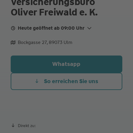
Versicherungsbüro
Oliver Freiwald e. K.
Heute geöffnet ab 09:00 Uhr
Mo.
09:00 - 12:00
Bockgasse 27, 89073 Ulm
Di.
09:00 - 12:00
Mi.
09:00 - 12:00
Whatsapp
Do. Heute
09:00 - 12:00
Fr.
09:00 - 12:00
So erreichen Sie uns
sowie Termine nach Vereinbarung
Direkt zu: