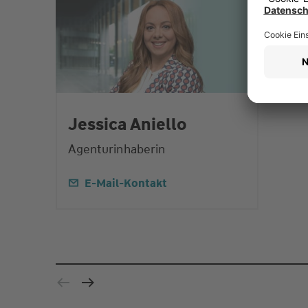
Jessica Aniello
Agenturinhaberin
E-Mail-Kontakt