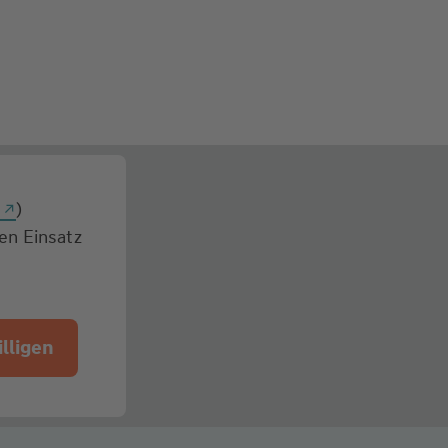
g
)
den Einsatz
lligen