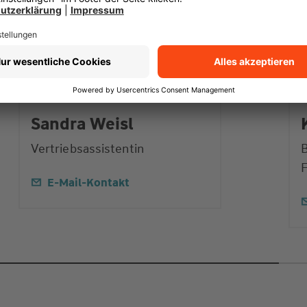
Sandra Weisl
Vertriebsassistentin
B
E-Mail-Kontakt