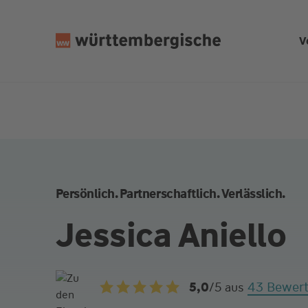
Z
u
V
m
In
h
al
t
s
p
ri
n
Persönlich. Partnerschaftlich. Verlässlich.
g
e
Jessica Aniello
n
43 Bewer
5,0
/5
aus