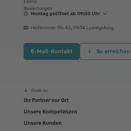
Montag geöffnet ab 09:00 Uhr
Mo.
09:00 - 18:00
Heilbronner Str. 42, 71634 Ludwigsburg
Di.
09:00 - 18:00
Mi.
09:00 - 18:00
E-Mail-Kontakt
So erreichen
Do.
09:00 - 18:00
Fr.
09:00 - 18:00
Termin nach Vereinbarung
Direkt zu:
Ihr Partner vor Ort
Unsere Kompetenzen
Unsere Kunden