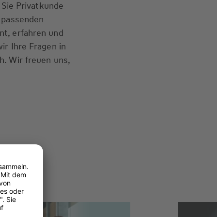
b Sie Privatkunde
e passenden
t, erfahren und
ir Ihre Fragen in
. Wir freuen uns,