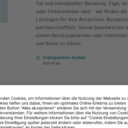
Tat und individueller Beratung. Egal, o
oder Unternehmer sind - wir finden di
Lösungen für Ihre Ansprüche. Kompeten
partnerschaftlich. Gerne beantworten w
einem Beratungstermin oder telefonisch
von Ihnen zu hören.
Transparenz-Kodex
(PDF 93 kB)