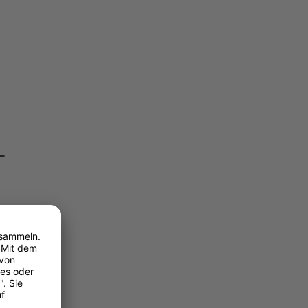
­
es sich
ssel wie
age
aus
1