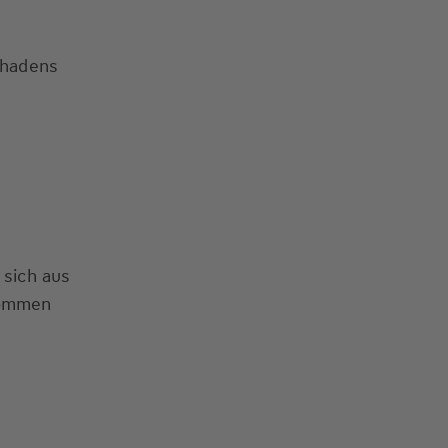
chadens
 sich aus
kommen