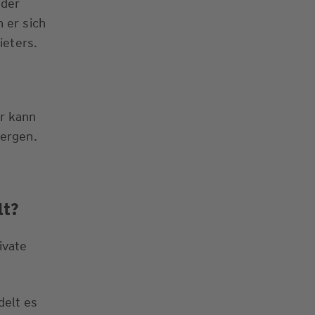
 der
 er sich
ieters.
r kann
bergen.
lt?
rivate
delt es