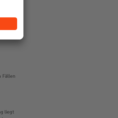
lüssel
n Fällen
n
g liegt