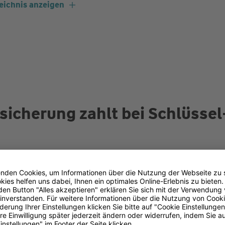
eichnis anzeigen
sicherung zahlt bei Schlüssel
bei einem Schlüsselverlust zahlt, hängt davon ab, ob 
hlüssel handelt oder um einen Ihnen geliehenen Schlü
eter oder Arbeitgeber.
rlust ein reelles Risiko ist, zeigt unsere Appinio-Umfr