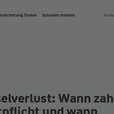
kt
Komfort
ersicherung finden
Schaden melden
Kont
elverlust: Wann zah
tpflicht und wann