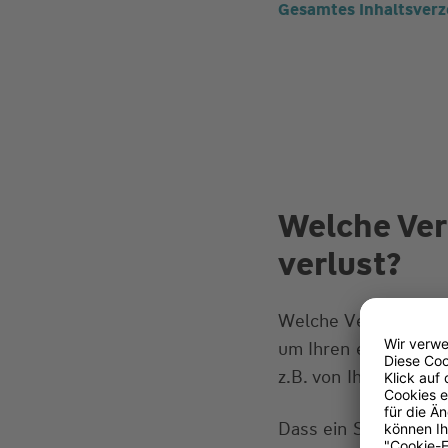
Gesamtes Inhaltsverz
Welche Ver
verlust?
Welche Versicherung 
um Ihren eigenen Sc
z.B. von Ihrem Vermi
Dass ein Schlüsselve