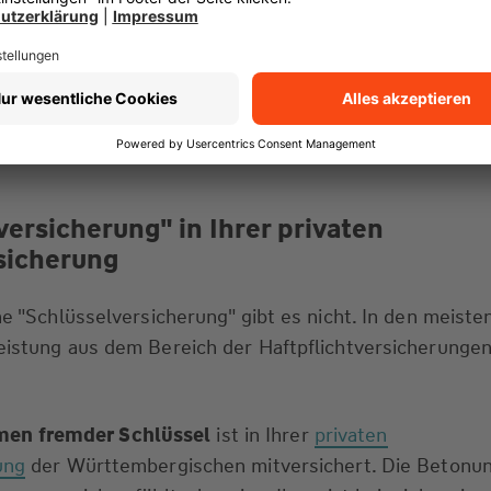
:
mfrageteilnehmer haben ihren Wohnungs- bzw. Haussch
oren.
te ihn auch nicht wiedergefunden.
versicherung" in Ihrer privaten
sicherung
ne "Schlüsselversicherung" gibt es nicht. In den meiste
eistung aus dem Bereich der Haftpflichtversicherunge
n fremder Schlüssel
ist in Ihrer
privaten
ung
der Württembergischen mitversichert. Die Betonun