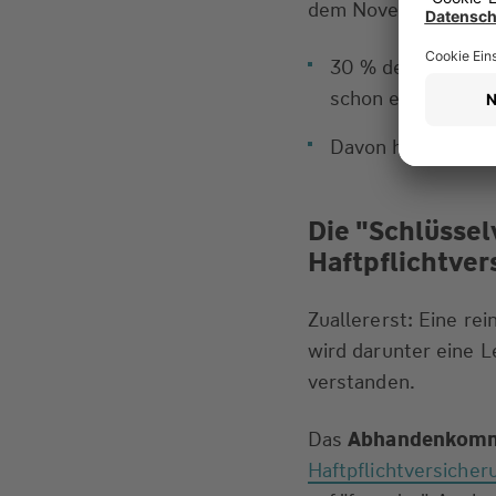
dem November 2024
30 % der 1.500 U
schon einmal verl
Davon hat die Hälf
Die "Schlüssel
Haftpflichtver
Zuallererst: Eine rei
wird darunter eine L
verstanden.
Das
Abhandenkomme
Haftpflichtversicher