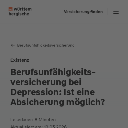
Z
Versicherung finden
u
m
In
Kontakt
Login
Privatkunden
h
al
Berufsunfähigkeits­versicherung
t
s
Existenz
p
Berufsunfähigkeits­
ri
n
versicherung bei
g
Depression: Ist eine
e
n
Absicherung möglich?
Lesedauer: 8 Minuten
Aktualisiert am: 12.03.2026