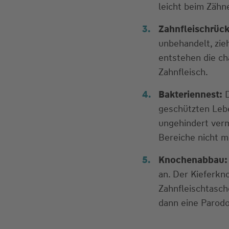
leicht beim Zähn
Zahnfleischrüc
unbehandelt, zie
entstehen die ch
Zahnfleisch.
Bakteriennest:
D
geschützten Lebe
ungehindert ver
Bereiche nicht m
Knochenabbau:
an. Der Kieferkno
Zahnfleischtasche
dann eine Parodon