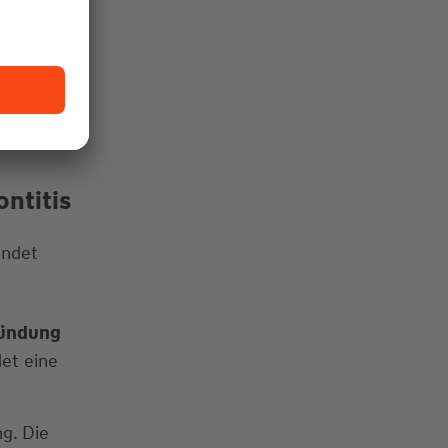
ndung
om Zahn.
 und den
fe von 4
ntitis
endet
zündung
det eine
g. Die