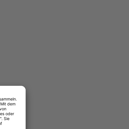
?
leisch
edoch