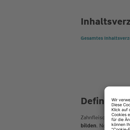
Inhaltsver
Gesamtes Inhaltsverz
Definition:
Zahnfleischtaschen 
bilden
. Normalerwei