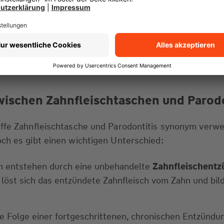
e am Zahnfleischrand ansammeln, entsteht eine Entzü
die Entzündung unbehandelt, löst sich das Zahnfleisch v
e Tasche, in der sich schädliche Bakterien vermehren
wie den Kieferknochen angreifen können. Bei einer
Tie
behandelt werden.
wischen Zahnfleischtaschen und Parodo
iffe Zahnfleischtasche und Parodontitis synonym verw
ch es gibt einen wichtigen Unterschied:
n entstehen durch eine unbehandelte
Zahnfleischent
 löst sich das entzündete Zahnfleisch vom Zahn und bil
ie Folge einer fortgeschrittenen, chronischen Entzündun