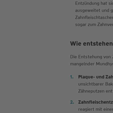
Entzündung hat si
ausgeweitet und gr
Zahnfleischtasche
sogar zum Zahnver
Wie entstehen
Die Entstehung von Z
mangelnder Mundhyg
Plaque- und Zah
unsichtbarer Bak
Zähneputzen entf
Zahnfleischent
reagiert mit eine