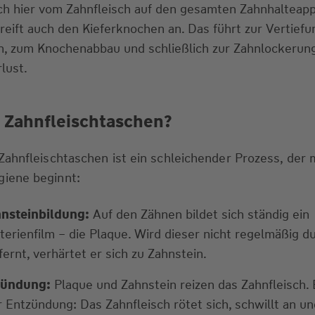
ch hier vom Zahnfleisch auf den gesamten Zahnhalteapp
eift auch den Kieferknochen an. Das führt zur Vertiefu
n, zum Knochenabbau und schließlich zur Zahnlockerun
lust.
 Zahnfleischtaschen?
ahnfleischtaschen ist ein schleichender Prozess, der 
iene beginnt:
nsteinbildung:
Auf den Zähnen bildet sich ständig ein
terienfilm – die Plaque. Wird dieser nicht regelmäßig d
ernt, verhärtet er sich zu Zahnstein.
zündung:
Plaque und Zahnstein reizen das Zahnfleisch. 
r Entzündung: Das Zahnfleisch rötet sich, schwillt an un