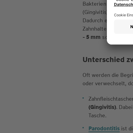
Bakterien und Plaqu
(Gingivitis). Bleibt 
Dadurch entsteht ein
Zahnhalteapparat so
- 5 mm
sollten sie 
Unterschied z
Oft werden die Begr
oder verwechselt, do
Zahnfleischtasche
(Gingivitis)
. Dabei
Tasche.
Parodontitis
ist d