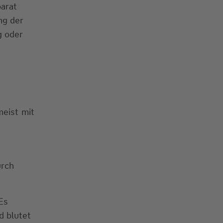
arat
ng der
g oder
meist mit
urch
Es
d blutet