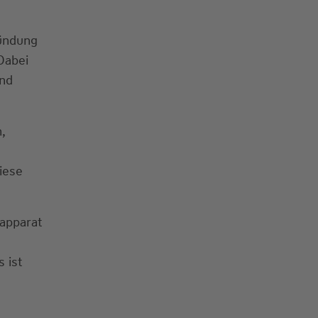
zündung
Dabei
und
,
iese
eapparat
 ist