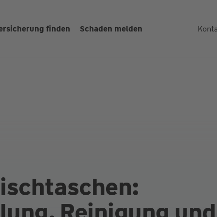
ersicherung finden
Schaden melden
Kont
Behandlung von Zahn­fleis
mit professioneller Zahn­
ischtaschen:
lung, Reinigung und